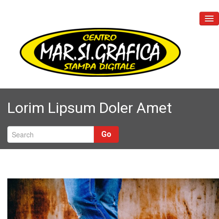
Home
Lorim Lipsum Doler Amet
Chi Siamo
Prodotti
Go
PETPATCH
Contatti