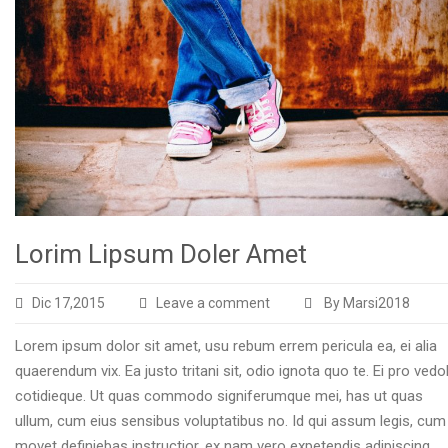
Lorim Lipsum Doler Amet
Dic 17,2015
Leave a comment
By Marsi2018
Lorem ipsum dolor sit amet, usu rebum errem pericula ea, ei alia
quaerendum vix. Ea justo tritani sit, odio ignota quo te. Ei pro vedo
cotidieque. Ut quas commodo signiferumque mei, has ut quas
ullum, cum eius sensibus voluptatibus no. Id qui assum legis, cum
movet definiebas instructior, ex nam vero expetendis adipiscing.