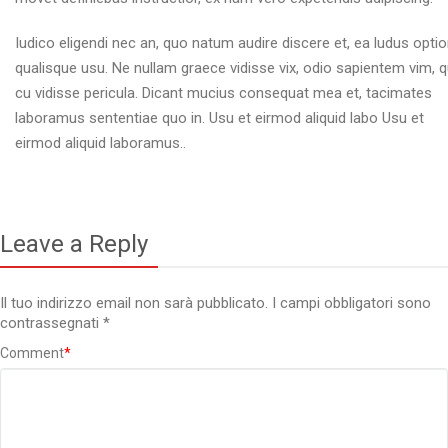
Iudico eligendi nec an, quo natum audire discere et, ea ludus opti
qualisque usu. Ne nullam graece vidisse vix, odio sapientem vim, q
cu vidisse pericula. Dicant mucius consequat mea et, tacimates
laboramus sententiae quo in. Usu et eirmod aliquid labo Usu et
eirmod aliquid laboramus..
Leave a Reply
Il tuo indirizzo email non sarà pubblicato.
I campi obbligatori sono
contrassegnati
*
Comment
*