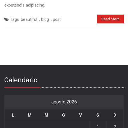
expetendis adipiscing.
,
,
Read More
Tags
beautiful
blog
post
Calendario
agosto 2026
L
M
M
G
V
S
D
1
2