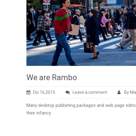
We are Rambo
Dic 16,2015
Leave a comment
By Ma
Many desktop publishing packages and web page editors
their infancy