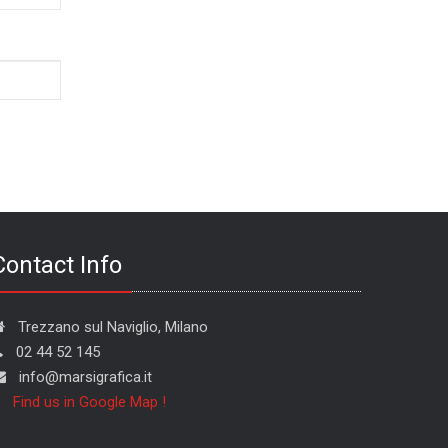
Contact Info
Trezzano sul Naviglio, Milano
02 44 52 145
info@marsigrafica.it
Find us in Google Map !