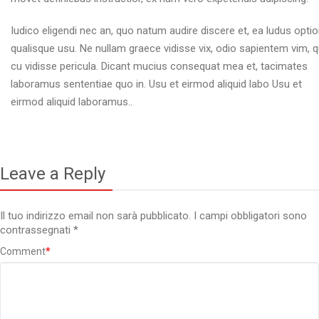
Iudico eligendi nec an, quo natum audire discere et, ea ludus opti
qualisque usu. Ne nullam graece vidisse vix, odio sapientem vim, q
cu vidisse pericula. Dicant mucius consequat mea et, tacimates
laboramus sententiae quo in. Usu et eirmod aliquid labo Usu et
eirmod aliquid laboramus..
Leave a Reply
Il tuo indirizzo email non sarà pubblicato.
I campi obbligatori sono
contrassegnati
*
Comment
*