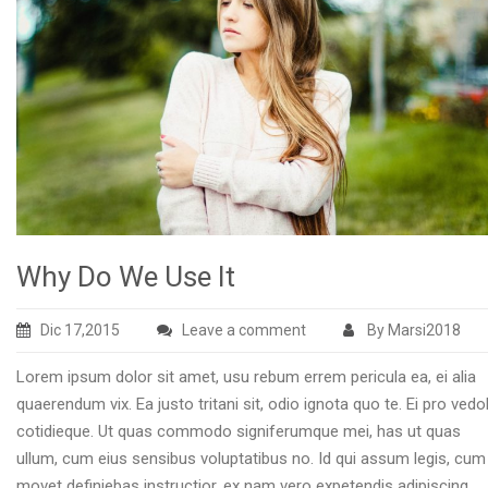
Why Do We Use It
Dic 17,2015
Leave a comment
By Marsi2018
Lorem ipsum dolor sit amet, usu rebum errem pericula ea, ei alia
quaerendum vix. Ea justo tritani sit, odio ignota quo te. Ei pro vedo
cotidieque. Ut quas commodo signiferumque mei, has ut quas
ullum, cum eius sensibus voluptatibus no. Id qui assum legis, cum
movet definiebas instructior, ex nam vero expetendis adipiscing.