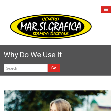
Home
Why Do We Use It
Chi Siamo
Prodotti
Go
PETPATCH
Contatti